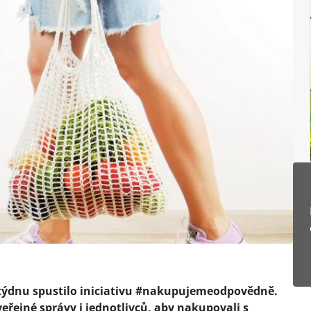
 týdnu spustilo iniciativu #nakupujemeodpovědně.
veřejné správy i jednotlivců, aby nakupovali s