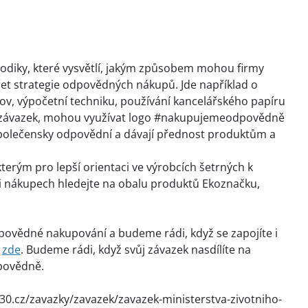
odiky, které vysvětlí, jakým způsobem mohou firmy
řet strategie odpovědných nákupů. Jde například o
ov, výpočetní techniku, používání kancelářského papíru
ný závazek, mohou využívat logo #nakupujemeodpovědně
společensky odpovědní a dávají přednost produktům a
erým pro lepší orientaci ve výrobcích šetrných k
i nákupech hledejte na obalu produktů Ekoznačku,
ovědné nakupování a budeme rádi, když se zapojíte i
t
zde
. Budeme rádi, když svůj závazek nasdílíte na
dpovědně.
30.cz/zavazky/zavazek/zavazek-ministerstva-zivotniho-