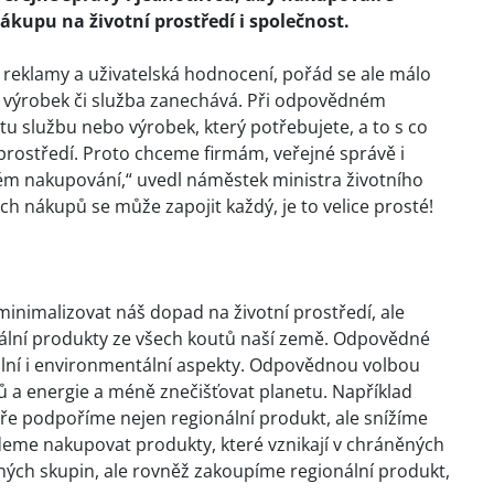
kupu na životní prostředí i společnost.
í reklamy a uživatelská hodnocení, pořád se ale málo
u výrobek či služba zanechává. Při odpovědném
u službu nebo výrobek, který potřebujete, a to s co
rostředí. Proto chceme firmám, veřejné správě i
ém nakupování,“ uvedl náměstek ministra životního
h nákupů se může zapojit každý, je to velice prosté!
malizovat náš dopad na životní prostředí, ale
onální produkty ze všech koutů naší země. Odpovědné
lní i environmentální aspekty. Odpovědnou volbou
 energie a méně znečišťovat planetu. Například
e podpoříme nejen regionální produkt, ale snížíme
eme nakupovat produkty, které vznikají v chráněných
ných skupin, ale rovněž zakoupíme regionální produkt,