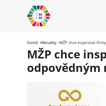
Přejít k hlavnímu obsahu
Domů
Aktuality
MŽP chce inspirovat firm
MŽP chce insp
odpovědným