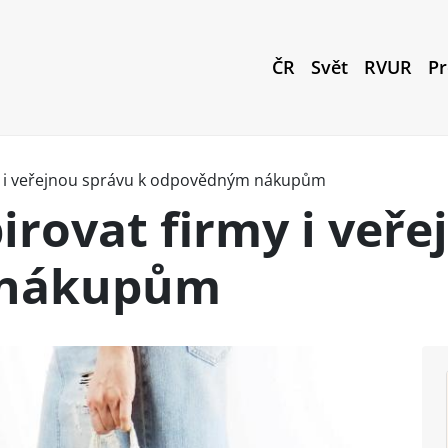
ČR
Svět
RVUR
Pr
y i veřejnou správu k odpovědným nákupům
irovat firmy i veře
 nákupům