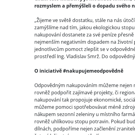
rozmyslem a přemýšleli o dopadu svého ná
„Žijeme ve světě dostatku, stále na nás útoč
zamýšlíme nad tím, jakou ekologickou stop
nakupování dostanete za své peníze přesně t
nejmenším negativním dopadem na životní p
jednotlivcům pomoct zlepšit se v odpovědn
prostředí Ing. Vladislav Smrž. Do odpovědnýc
O iniciativě #nakupujemeodpovědně
Odpovědným nakupováním můžeme nejen mini
rovněž podpořit zajímavé projekty, či regi
nakupování tak propojuje ekonomické, sociá
můžeme pomoci spotřebovávat méně zdrojů a
nákupem sezonní zeleniny u místního farmář
rovněž uhlíkovou stopu potravin. Pokud bud
dílnách, podpoříme nejen začlenění zranitel