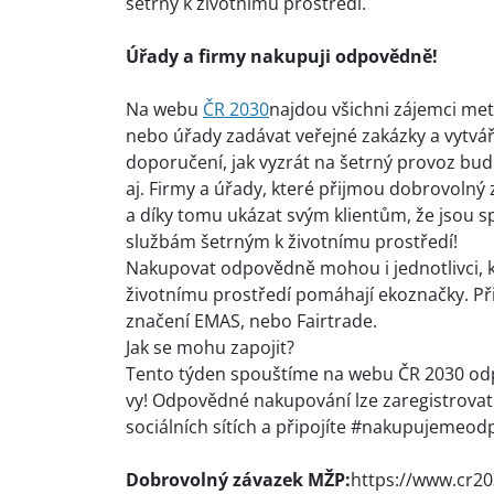
šetrný k životnímu prostředí.
Úřady a firmy nakupuji odpovědně!
Na webu
ČR 2030
najdou všichni zájemci met
nebo úřady zadávat veřejné zakázky a vytvá
doporučení, jak vyzrát na šetrný provoz bud
aj. Firmy a úřady, které přijmou dobrovol
a díky tomu ukázat svým klientům, že jsou 
službám šetrným k životnímu prostředí!
Nakupovat odpovědně mohou i jednotlivci, kt
životnímu prostředí pomáhají ekoznačky. Př
značení EMAS, nebo Fairtrade.
Jak se mohu zapojit?
Tento týden spouštíme na webu ČR 2030 odp
vy! Odpovědné nakupování lze zaregistrova
sociálních sítích a připojíte #nakupujemeo
Dobrovolný závazek MŽP:
https://www.cr20