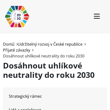
Přejít k hlavnímu obsahu
ČR
Domů
Udržitelný rozvoj v České republice
Přijaté závazky
Svět
Dosáhnout uhlíkové neutrality do roku 2030
RVUR
Dosáhnout uhlíkové
Projekty
neutrality do roku 2030
Aktuality
Ke stažení
Strategický rámec
Lidé a společnost