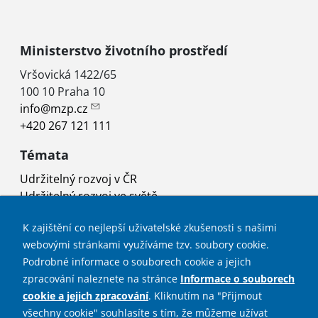
Ministerstvo životního prostředí
Vršovická 1422/65
100 10 Praha 10
info@mzp.cz
+420 267 121 111
Témata
Udržitelný rozvoj v ČR
Udržitelný rozvoj ve světě
Rada vlády pro udržitelný rozvoj
K zajištění co nejlepší uživatelské zkušenosti s našimi
Projekty
webovými stránkami využíváme tzv. soubory cookie.
Užitečné odkazy
Podrobné informace o souborech cookie a jejich
zpracování naleznete na stránce
Informace o souborech
Mapa stránek
cookie a jejich zpracování
. Kliknutím na "Přijmout
Prohlášení o přístupnosti
všechny cookie" souhlasíte s tím, že můžeme užívat
Prohlášení o použití cookies