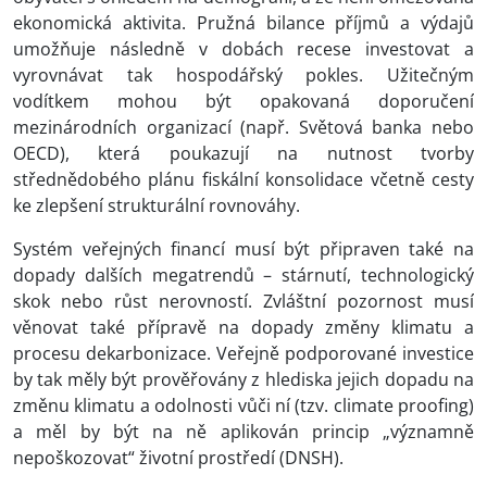
ekonomická aktivita. Pružná bilance příjmů a výdajů
umožňuje následně v dobách recese investovat a
vyrovnávat tak hospodářský pokles. Užitečným
vodítkem mohou být opakovaná doporučení
mezinárodních organizací (např. Světová banka nebo
OECD), která poukazují na nutnost tvorby
střednědobého plánu fiskální konsolidace včetně cesty
ke zlepšení strukturální rovnováhy.
Systém veřejných financí musí být připraven také na
dopady dalších megatrendů – stárnutí, technologický
skok nebo růst nerovností. Zvláštní pozornost musí
věnovat také přípravě na dopady změny klimatu a
procesu dekarbonizace. Veřejně podporované investice
by tak měly být prověřovány z hlediska jejich dopadu na
změnu klimatu a odolnosti vůči ní (tzv. climate proofing)
a měl by být na ně aplikován princip „významně
nepoškozovat“ životní prostředí (DNSH).