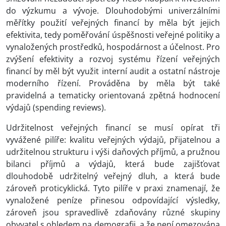
do výzkumu a vývoje. Dlouhodobými univerzálními
měřítky použití veřejných financí by měla být jejich
efektivita, tedy poměřování úspěšnosti veřejné politiky a
vynaložených prostředků, hospodárnost a účelnost. Pro
zvýšení efektivity a rozvoj systému řízení veřejných
financí by měl být využit interní audit a ostatní nástroje
moderního řízení. Prováděna by měla být také
pravidelná a tematicky orientovaná zpětná hodnocení
výdajů (spending reviews).
Udržitelnost veřejných financí se musí opírat tři
vyvážené pilíře: kvalitu veřejných výdajů, přijatelnou a
udržitelnou strukturu i výši daňových příjmů, a pružnou
bilanci příjmů a výdajů, která bude zajišťovat
dlouhodobě udržitelný veřejný dluh, a která bude
zároveň proticyklická. Tyto pilíře v praxi znamenají, že
vynaložené peníze přinesou odpovídající výsledky,
zároveň jsou spravedlivě zdaňovány různé skupiny
obyvatel s ohledem na demografii, a že není omezována