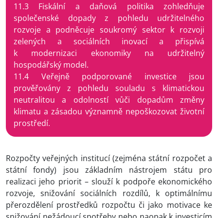
11.3 Fiskální a daňová politika zohledňuje
společenské dopady z pohledu udržitelného
rozvoje a podněcuje soukromý sektor k rozvoji
zelených a sociálních inovací a přispívá
k modernizaci ekonomiky na udržitelný
hospodářský model.
11.4 Veřejně podporované investice jsou
prověřovány z pohledu souladu s klimatickou
neutralitou a odolností vůči dopadům změny
klimatu a zásadou významně nepoškozovat životní
prostředí.
Rozpočty veřejných institucí (zejména státní rozpočet a
státní fondy) jsou základním nástrojem státu pro
realizaci jeho priorit – slouží k podpoře ekonomického
rozvoje, snižování sociálních rozdílů, k optimálnímu
přerozdělení prostředků rozpočtu či jako motivace ke
snižování nežádoucí spotřeby nebo naopak k investicím