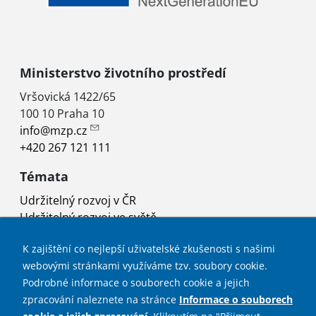
Ministerstvo životního prostředí
Vršovická 1422/65
100 10 Praha 10
info@mzp.cz
+420 267 121 111
Témata
Udržitelný rozvoj v ČR
Udržitelný rozvoj ve světě
Rada vlády pro udržitelný rozvoj
K zajištění co nejlepší uživatelské zkušenosti s našimi
Projekty
webovými stránkami využíváme tzv. soubory cookie.
Užitečné odkazy
Podrobné informace o souborech cookie a jejich
zpracování naleznete na stránce
Informace o souborech
Mapa stránek