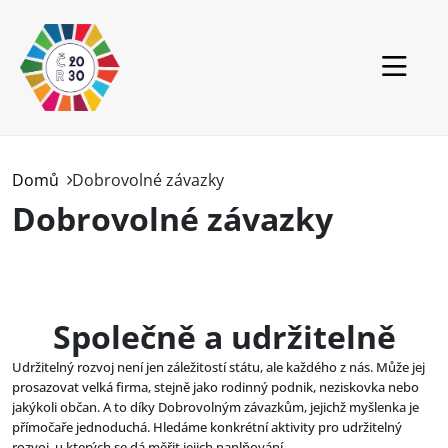
Přejít k hlavnímu obsahu
ČR
Domů
Dobrovolné závazky
Svět
Dobrovolné závazky
RVUR
Projekty
Společně a udržitelně
Aktuality
Udržitelný rozvoj není jen záležitostí státu, ale každého z nás. Může jej
Ke stažení
prosazovat velká firma, stejně jako rodinný podnik, neziskovka nebo
jakýkoli občan. A to díky Dobrovolným závazkům, jejichž myšlenka je
přímočaře jednoduchá. Hledáme konkrétní aktivity pro udržitelný
rozvoj, u kterých se dá měřit jejich naplňování.