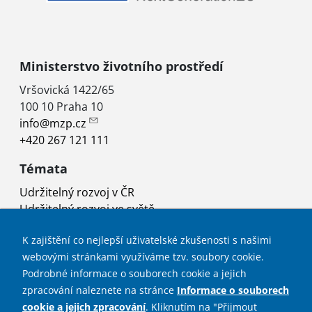
Ministerstvo životního prostředí
Vršovická 1422/65
100 10 Praha 10
info@mzp.cz
+420 267 121 111
Témata
Udržitelný rozvoj v ČR
Udržitelný rozvoj ve světě
Rada vlády pro udržitelný rozvoj
K zajištění co nejlepší uživatelské zkušenosti s našimi
Projekty
webovými stránkami využíváme tzv. soubory cookie.
Užitečné odkazy
Podrobné informace o souborech cookie a jejich
zpracování naleznete na stránce
Informace o souborech
Mapa stránek
cookie a jejich zpracování
. Kliknutím na "Přijmout
Prohlášení o přístupnosti