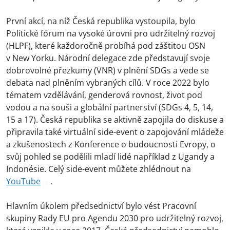
První akcí, na níž Česká republika vystoupila, bylo
Politické fórum na vysoké úrovni pro udržitelný rozvoj
(HLPF), které každoročně probíhá pod záštitou OSN
v New Yorku. Národní delegace zde představují svoje
dobrovolné přezkumy (VNR) v plnění SDGs a vede se
debata nad plněním vybraných cílů. V roce 2022 bylo
tématem vzdělávání, genderová rovnost, život pod
vodou a na souši a globální partnerství (SDGs 4, 5, 14,
15 a 17). Česká republika se aktivně zapojila do diskuse a
připravila také virtuální side-event o zapojování mládeže
a zkušenostech z Konference o budoucnosti Evropy, o
svůj pohled se podělili mladí lidé například z Ugandy a
Indonésie. Celý side-event můžete zhlédnout na
YouTube
.
Hlavním úkolem předsednictví bylo vést Pracovní
skupiny Rady EU pro Agendu 2030 pro udržitelný rozvoj,