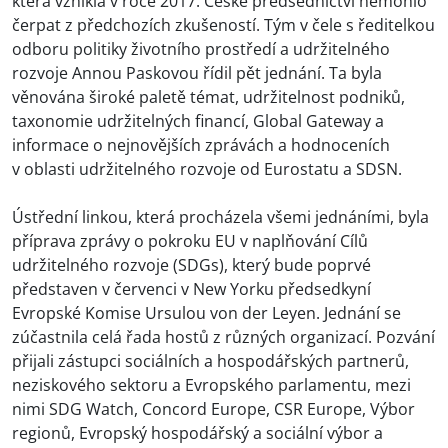
která vznikla v roce 2017. České předsednictví nemohlo
čerpat z předchozích zkušeností. Tým v čele s ředitelkou
odboru politiky životního prostředí a udržitelného
rozvoje Annou Paskovou řídil pět jednání. Ta byla
věnována široké paletě témat, udržitelnost podniků,
taxonomie udržitelných financí, Global Gateway a
informace o nejnovějších zprávách a hodnoceních
v oblasti udržitelného rozvoje od Eurostatu a SDSN.
Ústřední linkou, která procházela všemi jednáními, byla
příprava zprávy o pokroku EU v naplňování Cílů
udržitelného rozvoje (SDGs), který bude poprvé
představen v červenci v New Yorku předsedkyní
Evropské Komise Ursulou von der Leyen. Jednání se
zúčastnila celá řada hostů z různých organizací. Pozvání
přijali zástupci sociálních a hospodářských partnerů,
neziskového sektoru a Evropského parlamentu, mezi
nimi SDG Watch, Concord Europe, CSR Europe, Výbor
regionů, Evropský hospodářský a sociální výbor a