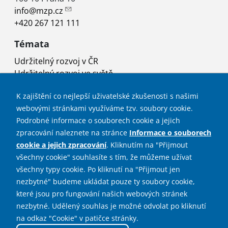
info@mzp.cz
+420 267 121 111
Témata
Udržitelný rozvoj v ČR
Udržitelný rozvoj ve světě
Rada vlády pro udržitelný rozvoj
K zajištění co nejlepší uživatelské zkušenosti s našimi
Projekty
webovými stránkami využíváme tzv. soubory cookie.
Užitečné odkazy
Podrobné informace o souborech cookie a jejich
zpracování naleznete na stránce
Informace o souborech
Mapa stránek
cookie a jejich zpracování
. Kliknutím na "Přijmout
Prohlášení o přístupnosti
všechny cookie" souhlasíte s tím, že můžeme užívat
Prohlášení o použití cookies
všechny typy cookie. Po kliknutí na "Přijmout jen
Ochrana osobních údajů
nezbytné" budeme ukládat pouze ty soubory cookie,
Sociální sítě
které jsou pro fungování našich webových stránek
nezbytné. Udělený souhlas je možné odvolat po kliknutí
na odkaz "Cookie" v patičce stránky.