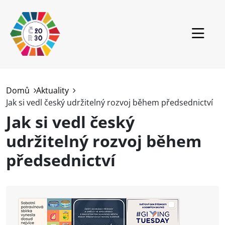
Přejít k hlavnímu obsahu
ČR
Domů
Aktuality
Jak si vedl český udržitelný rozvoj během předsednictví
Svět
Jak si vedl český
RVUR
udržitelný rozvoj během
Projekty
předsednictví
Aktuality
Ke stažení